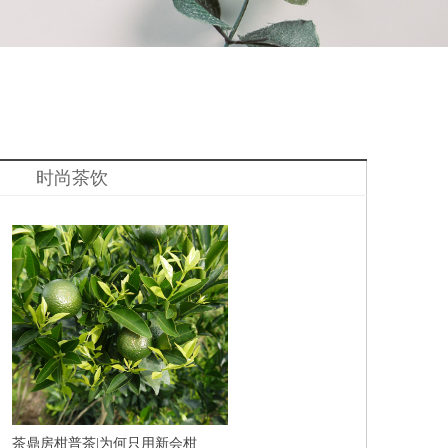
时尚茶饮
茶鼎房柑普茶|为何只用新会柑