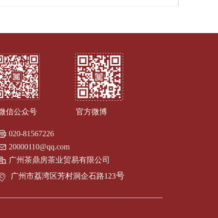
微信公众号 官方微博
020-81567226
20000110@qq.com
广州茶鼎房茶业贸易有限公司
广东省广州市荔湾区洞企石路123号
号
广州市荔湾区芳村洞企石路123
ꀷ