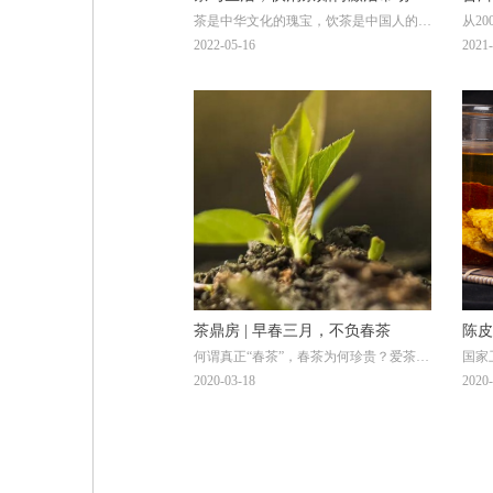
茶是中华文化的瑰宝，饮茶是中国人的一
从2
力？
为市
种生活方式。普遍认为，品茶是老年人的
利时
2022-05-16
2021-
标配，但随着人们生活水平的提高，以及
在…
健康的追求，许多年轻的血液流进了茶行
业，成为了新的消费大军。
茶鼎房 | 早春三月，不负春茶
陈皮
何谓真正“春茶”，春茶为何珍贵？爱茶的
国家
你是否真的懂？
与预
2020-03-18
2020-
方，
（新
你今