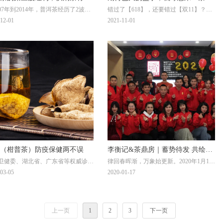
007年到2014年，普洱茶经历了2波红
错过了【618】，还要错过【双11】？还
场新贵？
房【线下双11】钜惠来袭！
期，第3波红利时期，也许便是现
有一个多月2021年就要结束，错过今年不
12-01
2021-11-01
…
再有！您准备好了吗？
（柑普茶）防疫保健两不误
李衡记&茶鼎房｜蓄势待发 共绘精
卫健委、湖北省、广东省等权威诊疗
律回春晖渐，万象始更新。2020年1月16
彩 赢战2020
防方案中，不约而同将“陈皮”纳入药
日，以《蓄势待发 共绘精彩》为主题的
03-05
2020-01-17
可见其药用疗效。每一壶“秋收冬藏
年度盛典，在“李衡记古树茶”及“茶鼎
会陈皮）”温润、降燥、提升免疫力
房”双品牌运营中心隆重举行。眨眼间我
日饮咗未
们告别了忙碌而充实的2019，迎来了从新
出发的2020！
上一页
1
2
3
下一页