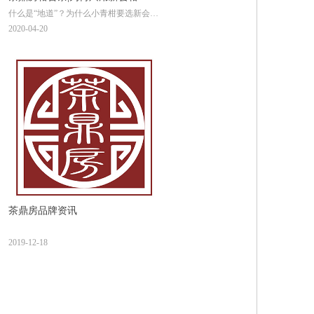
什么是“地道”？为什么小青柑要选新会？
集天地之眷顾，享资源之独特。茶鼎房不
2020-04-20
仅茶源地道，小青柑也是来自新会核心产
区。当清新的小青柑和云南的普洱茶相
遇，佳偶终得天成！
茶鼎房品牌资讯
2019-12-18