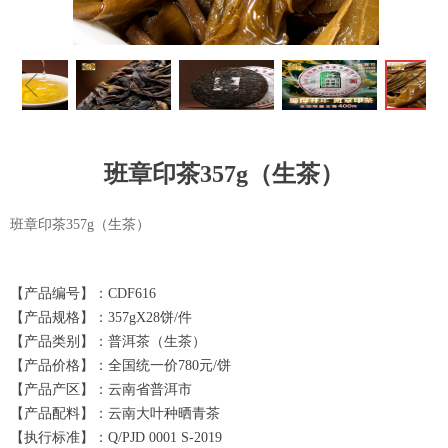
ꁆ
ꁇ
班章印茶357g（生茶）
班章印茶357g（生茶）
【产品编号】：CDF616
【产品规格】：357gX28饼/件
【产品类别】：普洱茶（生茶）
【产品价格】：全国统一价780元/饼
【产品产区】：云南省普洱市
【产品配料】：云南大叶种晒青茶
【执行标准】：Q/PJD 0001 S-2019