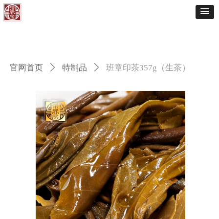
官网首页
ꄲ
特制品
ꄲ
班章印茶357g（生茶）