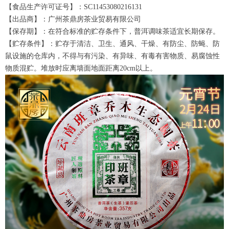
【食品生产许可证号】：SC11453080216131
【出品商】：广州茶鼎房茶业贸易有限公司
【保存期】：在符合标准的贮存条件下，普洱调味茶适宜长期保存。
【贮存条件】：贮存于清洁、卫生、通风、干燥、有防尘、防蝇、防
鼠设施的仓库内，不得与有污染、有异味、有毒有害物质、易腐蚀性
物质混贮。堆放时应离墙面地面距离20cm以上。